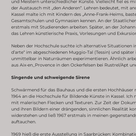
und Meistern unterschiedlicher Künste. Vielleicht fiel es mir
der Austausch mit „den Anderen“. Lehren bedeutet, mit and
Kassel malte ich mit Kindern des „Anne-Frank-Heims, bastel
Gesamtschulen und Gymnasien kennen. An der Staatlichen
erstmals mit Studierenden arbeiten. Später, an der Johann
das Lehren künstlerische Praxis, Vorlesungen und Exkursio
Neben der Hochschule suchte ich alternative Situationen 
d’arte“ im abgeschiedenen Muggio-Tal (Tessin) und späte
unmittelbar in Naturräumen experimentieren. Ähnlich arbe
aus Aix-en_Provence in den Ockerfelsen bei Rustrel/Apt und
Singende und schweigende Sirene
Schwärmend für das Bauhaus und die ersten Hochhäuser m
1964 an die Hochschule für Bildende Künste in Kassel. Ic
mit malerischen Flecken und Texturen. Zur Zeit der Dokum
und ihren Bildern einer drängenden, sinnlichen Realität ko
widerstehen und ließ 1967 erstmals in meinen gegenstan
auftauchen.
1969 hieß die erste Ausstellung in Saarbrücken: Kombinat