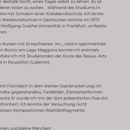
 deshalb leicht, eines Tages selbst zu lehren. Es ist
eren teilen zu wollen... .Während des Studiums in
te mit Schülern einer Kreisberufsschule. Ich lernte
 Werkkunstschule in Saarbücken konnte ich 1972
 Wolfgang Goethe-Universität in Frankfurt, umfasste
nen.
in Kursen mit Erwachsenen. Im „ centro sperimentale
r in Ronco am Lago Maggiore konnte ich erstmals
itete ich mit Studierenden der Ecole des Beaux- Arts
 in Roussillon (Luberon) .
it Flachdach in dem kleinen Saarbrücken zog ich
h malte gegenstandlos, Farbfelder, Elementarformen
enta IV wurde ich mit der dort präsentierten Pop-Art
nfrontiert. Ich konnte der Versuchung nicht
dslosen Kompositionen Realitätsfragmente
ionen und kleine Märchen!