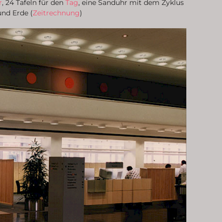
r
, 24 Tafeln für den
Tag
, eine Sanduhr mit dem Zyklus
und Erde (
Zeitrechnung
)