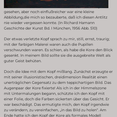
sollte der berühmte Kopf einer Kore aus dem Akropolis-
Museum erscheinen. In Athen habe ich sie „leibhaftig“
gesehen, aber noch einflußreicher war eine kleine
Abbildung,die mich so bezauberte, daß ich diesen Antlitz
nie wieder vergessen konnte. (In Richard Hamann
Geschichte der Kunst Bd. I München, 1956 Abb. 510)
Der etwas verletzte Kopf sprach zu mir, still, ernst, traurig;
mit der farbigen Malerei waren auch die Pupillen
verschwunden waren. Es schien, als habe die Kore den Blick
gesenkt. In meinem Bild sollte sie die ausgebreite Welt als
guter Geist behüten.
Doch die Idee mit dem Kopf mißlang. Zunächst erzeugte er
mit seiner illusionistischen, dreidimension Realität einen
unerträglichen Gegensatz zu dem teppichartigen Bild. Das
Augenpaar der Kore fixierte! Als ich in der Himmelszone
mit Untermalungen begann, schützte ich den Kopf mit
einer Folie, doch die Farben sickerten über das Gesicht. Er
war beschädigt. Das ermutigte mich, den Kopf irgendwie
zu verändern, zu vereinfachen, „in das Bild zu holen“. Am
Ende hatte ich den Kopf der Kore als formales Modell