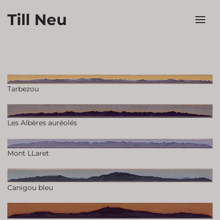
Till Neu
Tarbezou
Les Albères auréolés
Mont LLaret
Canigou bleu