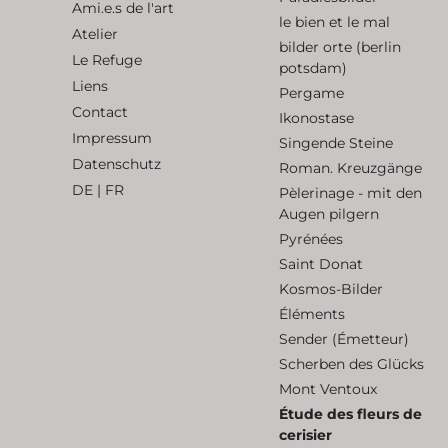
Ami.e.s de l'art
le bien et le mal
Atelier
bilder orte (berlin
Le Refuge
potsdam)
Liens
Pergame
Contact
Ikonostase
Impressum
Singende Steine
Datenschutz
Roman. Kreuzgänge
DE
|
FR
Pèlerinage - mit den
Augen pilgern
Pyrénées
Saint Donat
Kosmos-Bilder
Éléments
Sender (Émetteur)
Scherben des Glücks
Mont Ventoux
Étude des fleurs de
cerisier