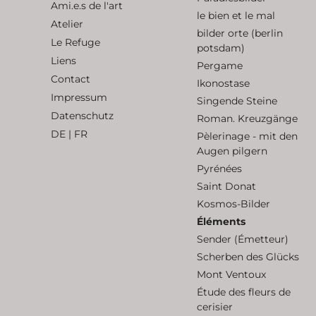
Ami.e.s de l'art
le bien et le mal
Atelier
bilder orte (berlin
Le Refuge
potsdam)
Liens
Pergame
Contact
Ikonostase
Impressum
Singende Steine
Datenschutz
Roman. Kreuzgänge
DE
|
FR
Pèlerinage - mit den
Augen pilgern
Pyrénées
Saint Donat
Kosmos-Bilder
Éléments
Sender (Émetteur)
Scherben des Glücks
Mont Ventoux
Étude des fleurs de
cerisier